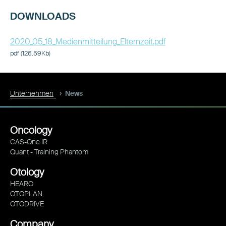
DOWNLOADS
2020_05_18_Medienmitteilung_Elternzeit.pdf
pdf (126.59Kb)
Unternehmen
News
Oncology
CAS-One IR
Quant - Training Phantom
Otology
HEARO
OTOPLAN
OTODRIVE
Company