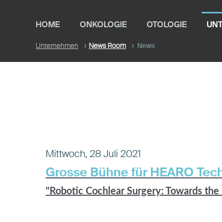
HOME
ONKOLOGIE
OTOLOGIE
UN
Unternehmen
News Room
News
Mittwoch, 28 Juli 2021
Grosse Bühne für HEARO Tec
"Robotic Cochlear Surgery: Towards the R