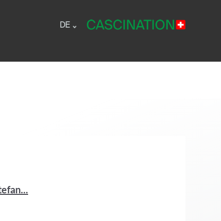
DE
efan...