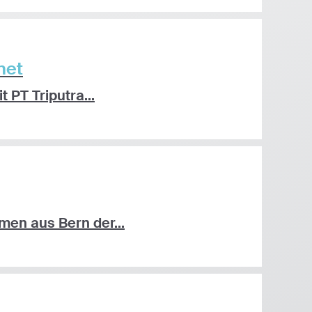
net
PT Triputra...
en aus Bern der...