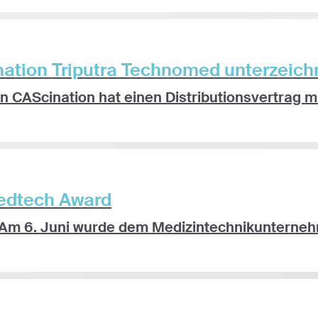
nation Triputra Technomed unterzeich
AScination hat einen Distributionsvertrag mit 
edtech Award
 Am 6. Juni wurde dem Medizintechnikunternehm