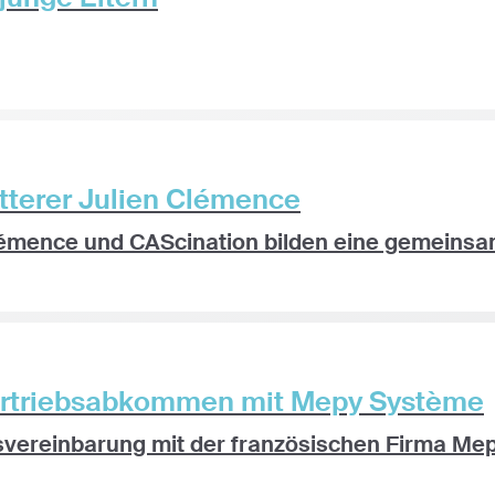
tterer Julien Clémence
lémence und CAScination bilden eine gemeinsame
Vertriebsabkommen mit Mepy Système
bsvereinbarung mit der französischen Firma Mep