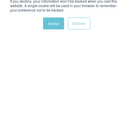
If you decline, your information won’t be tracked when you visit this
website. A single cookie will be used in your browser to remember
your preference not to be tracked.
Accept
Decline
Unsere Einstellung
Warum
Wir verbessern die Lebensqualität von Patienten und
ihre Behandlungsergebnisse
Was
Wir entwickeln und führen "technologiegestützte"